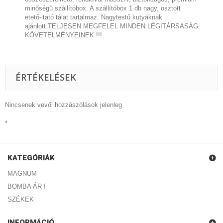
minőségű szállítóbox. A szállítóbox 1 db nagy, osztott
etető-itató tálat tartalmaz. Nagytestű kutyáknak
ajánlott.TELJESEN MEGFELEL MINDEN LÉGITÁRSASÁG
KÖVETELMÉNYEINEK !!!
ÉRTÉKELÉSEK
Nincsenek vevői hozzászólások jelenleg
*
KATEGÓRIÁK
MAGNUM
BOMBA ÁR !
SZÉKEK
INFORMÁCIÓ