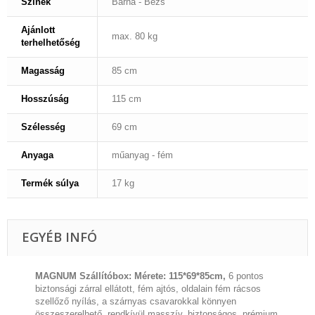
Színek
Barna - Bézs
Ajánlott
max. 80 kg
terhelhetőség
Magasság
85 cm
Hosszúság
115 cm
Szélesség
69 cm
Anyaga
műanyag - fém
Termék súlya
17 kg
EGYÉB INFÓ
MAGNUM Szállítóbox: Mérete: 115*69*85cm,
6 pontos
biztonsági zárral ellátott, fém ajtós, oldalain fém rácsos
szellőző nyílás, a szárnyas csavarokkal könnyen
összeszerelhető, rendkívül masszív, biztonságos, prémium