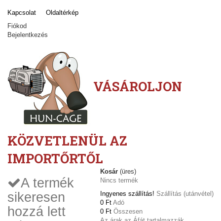
Kapcsolat
Oldaltérkép
Fiókod
Bejelentkezés
VÁSÁROLJON
KÖZVETLENÜL AZ
IMPORTŐRTŐL
Kosár
(üres)
A termék
Nincs termék
sikeresen
Ingyenes szállítás!
Szállítás (utánvétel)
0 Ft‎
Adó
hozzá lett
0 Ft‎
Összesen
Az árak az Áfát tartalmazzák