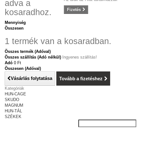
adva a
Fizetés
kosaradhoz.
Mennyiség
Összesen
1 termék van a kosaradban.
Összes termék (Adóval)
Összes szállítás (Adó nélkül)
Ingyenes szállítás!
Adó
0 Ft‎
Összesen (Adóval)
Vásárlás folytatása
Tovább a fizetéshez
Kategóriák
HUN-CAGE
SKUDO
MAGNUM
HUN-TÁL
SZÉKEK