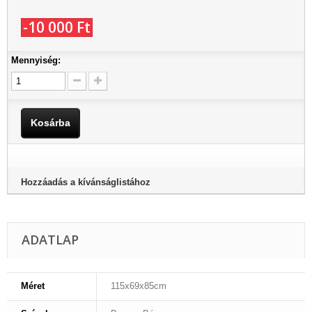
-10 000 Ft‎
Mennyiség:
Kosárba
Hozzáadás a kívánságlistához
ADATLAP
Méret
115x69x85cm