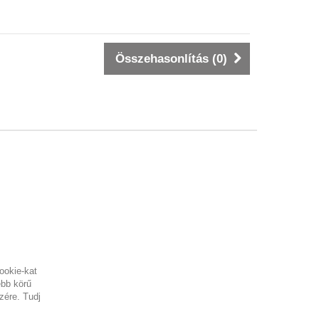
Összehasonlítás (
0
)
BOLT INFORMÁCIÓ
Dog Puppies Kft., Telephely: 5310,
Kisújszállás Deák F. u. 119. Raktár: 5310,
Kisújszállás Malom utca 50/b
Telefonszám
+36-30-748-6399
E-mail:
info@dogpuppieskft.com
ookie-kat
ebb körű
webkereskedelem.com
szére.
Tudj