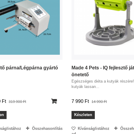
ltő párna/Légpárna gyártó
Made 4 Pets - IQ fejlesztő já
önetető
Egészséges diéta a kutyák részére
kutyák lassan...
Ft‎
7 990 Ft‎
319 900 Ft‎
14 990 Ft‎
en
Készleten
ságlistához
Összehasonlítás
Kívánságlistához
Összeh
ad