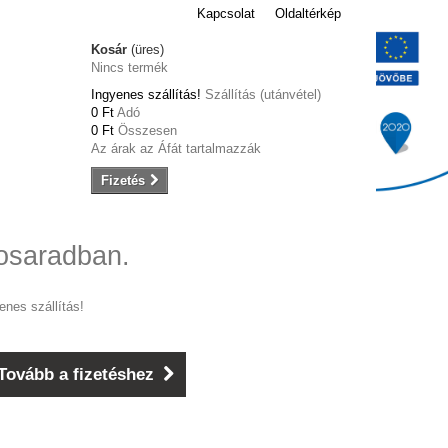
Kapcsolat
Oldaltérkép
Kosár
(üres)
Nincs termék
Ingyenes szállítás!
Szállítás (utánvétel)
0 Ft‎
Adó
0 Ft‎
Összesen
Az árak az Áfát tartalmazzák
Fizetés
osaradban.
enes szállítás!
Tovább a fizetéshez