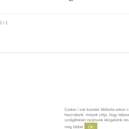
2 / 2
ÁCIÓ
SAJÁT FIÓK
ések
Rendeléseim
ek
Áru visszatérítéseim
ékek
Vásárlási bizonylataim
szerződési feltételek
Címeim
és fizetési feltételek
Személyes adataim
s fizetés
Cookie / süti kezelés Website-unkon c
tkozat
használunk, melyek célja, hogy teljes
szolgáltatást nyújtsunk látogatóink ré
isszavásárlási garancia
meg többet
OK