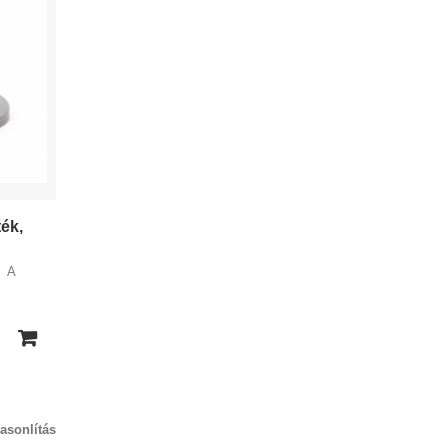
ték,
! A
asonlítás