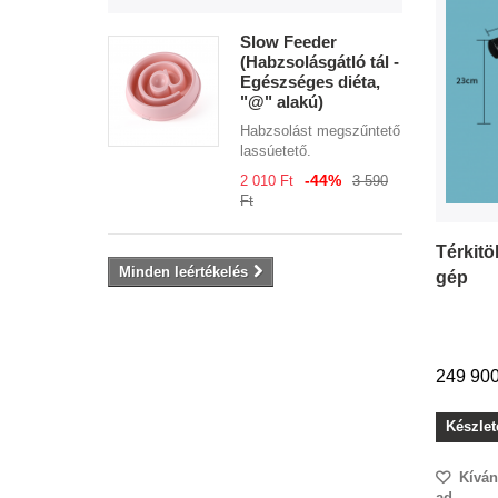
Slow Feeder
(Habzsolásgátló tál -
Egészséges diéta,
"@" alakú)
Habzsolást megszűntető
lassúetető.
-44%
2 010 Ft‎
3 590
Ft‎
Térkitö
Minden leértékelés
gép
249 900 
Készlet
Kíván
ad