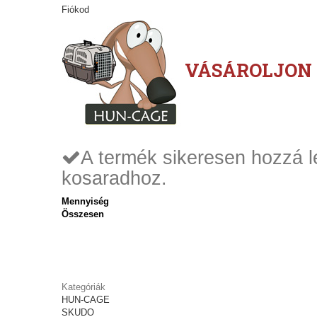
Fiókod
Bejelentkezés
VÁSÁROLJON 
A termék sikeresen hozzá l
kosaradhoz.
Mennyiség
Összesen
Kategóriák
HUN-CAGE
SKUDO