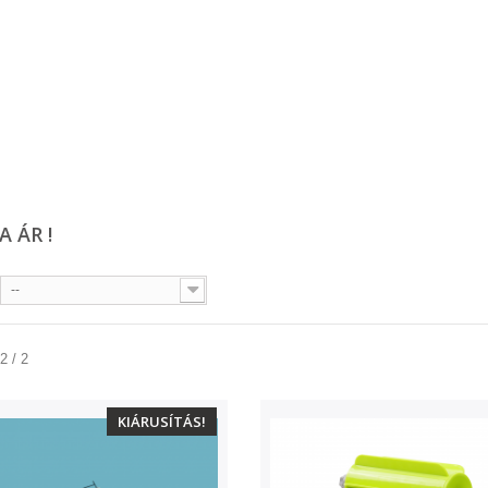
 ÁR !
--
2 / 2
KIÁRUSÍTÁS!