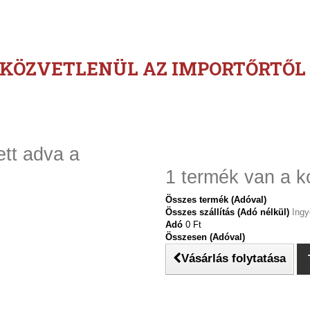
KÖZVETLENÜL AZ IMPORTŐRTŐL
ett adva a
1 termék van a k
Összes termék (Adóval)
Összes szállítás (Adó nélkül)
Ingy
Adó
0 Ft‎
Összesen (Adóval)
Vásárlás folytatása